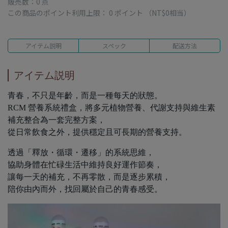
販売数：0 点
この商品のポイント利用上限：
0
ポイント （
NT$0
相当）
アイテム説明
スペック
配送方法
アイテム説明
青春，不只是年齡，而是一種每天的狀態。
RCM 營養系統禮盒，將多元植物營養、代謝支持與維生素
補充整合為一套完整方案，
從日常飲食之外，提供穩定且可長期的營養支持。
透過「釋放・循環・遷移」的系統思維，
協助身體在忙碌生活中維持良好運作節奏，
讓每一天的補充，不再零散，而是逐步累積，
陪你由內而外，找回屬於自己的青春感受。