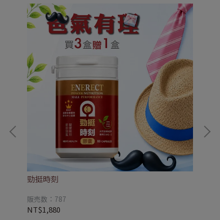
y
EN
勁挺時刻
S
販売
販売数：787
NT
NT$1,880