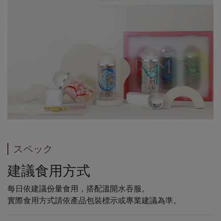
スペック
建議食用方式
每日依建議份量食用，搭配溫開水吞服。
實際食用方式請依產品包裝標示或專業建議為準。