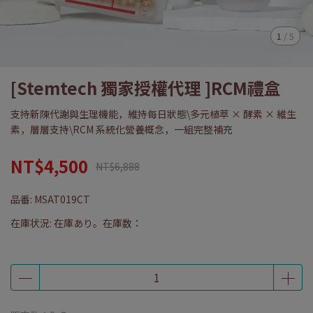
1
/
5
[Stemtech 獨家授權代理 ]RCM禮盒
支持新陳代謝與生理機能，維持每日狀態\多元植萃 × 酵素 × 維生
素，層層支持\RCM 系統化營養概念，一組完整補充
NT$4,500
NT$6,888
品番:
MSAT019CT
在庫状況:
在庫あり。在庫数：