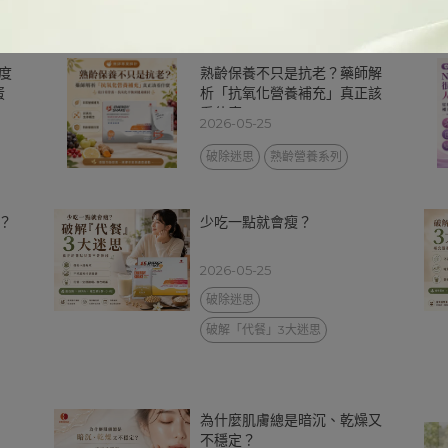
度
熟齡保養不只是抗老？藥師解
蛋
析「抗氧化營養補充」真正該
看什麼
2026-05-25
破除迷思
熟齡營養系列
？
少吃一點就會瘦？
2026-05-25
破除迷思
破解「代餐」3大迷思
為什麼肌膚總是暗沉、乾燥又
不穩定？