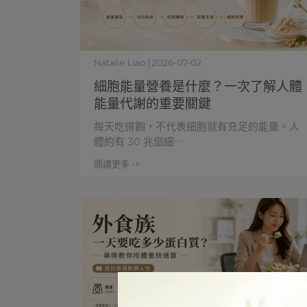
Natalie Liao | 2026-07-02
細胞能量營養是什麼？一次了解人體
能量代謝的重要關鍵
每天吃得飽，不代表細胞就有充足的能量。人
體約有 30 兆個細⋯
閱讀更多 ->