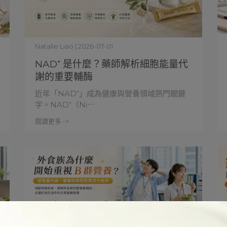
Natalie Liao | 2026-07-01
NAD⁺ 是什麼？藥師解析細胞能量代
謝的重要輔酶
近年「NAD⁺」成為健康與營養領域熱門關鍵
字。NAD⁺（Ni⋯
閱讀更多 ->