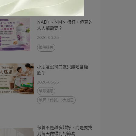
熟齡營養系列
NAD+、NMN 很紅，但真的
人人都需要？
2026-05-25
破除迷思
小朋友沒胃口就只能喝含糖
飲？
2026-05-25
破除迷思
破解「代餐」3大迷思
保養不是越多越好，而是要找
到每天做得到的節奏