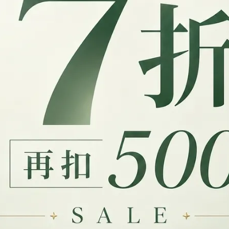
了
NAD⁺ 是什麼？藥師解析細胞
能量代謝的重要輔酶
2026-07-01
熟齡營養系列
？
外食族一定要補 B 群嗎？藥
師解析維生素B群與能量代謝
關鍵
2026-05-27
破解「代餐」3大迷思
外食族系列
為
BCAA 是什麼？熟齡族群一
定要補嗎？
2026-05-26
熟齡營養系列