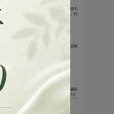
外食族熱量吃夠了，營養卻不
一定夠？認識「營養密度」的
重要性
2026-06-08
外食族系列
鎂是什麼？熟齡族群為什麼開
始重視「鎂營養」？
2026-05-26
熟齡營養系列
熟齡營養不能只補鈣？從藥師
觀點解析「肌少症營養」3大
關鍵：蛋白質、維生素D與活
2026-05-25
動力
破解「代餐」3大迷思