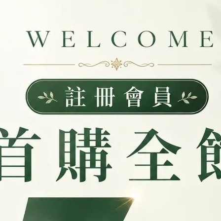
Natalie Liao | 2026-05-27
外食族一定要補 B 群嗎？藥師解析維
生素B群與能量代謝關鍵
現代外食族常因飲食不均衡、精緻澱粉比例
高、蔬菜與蛋白質攝取不⋯
閱讀更多 ->
1
2
3
»