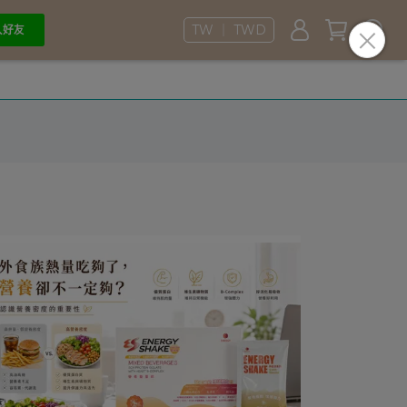
TW ｜ TWD