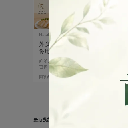
Natalie Liao | 2026-06-08
外食族一天要吃多少蛋白質？藥師教
你用體重快速算
許多人以為每天有吃肉就代表蛋白質足夠，但
事實上，蛋白質攝取不⋯
閱讀更多 ->
最新動態