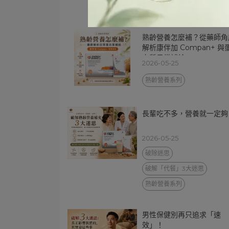
熟齡營養怎麼補？從藥師角
解析康伴加 Compan+ 與
白質日常補給
2026-05-25
熟齡營養系列
長輩吃不多，營養就一定夠
2026-05-25
破除迷思
破解「代餐」3大迷思
熟齡營養系列
男性保健別再只追求「速
效」！