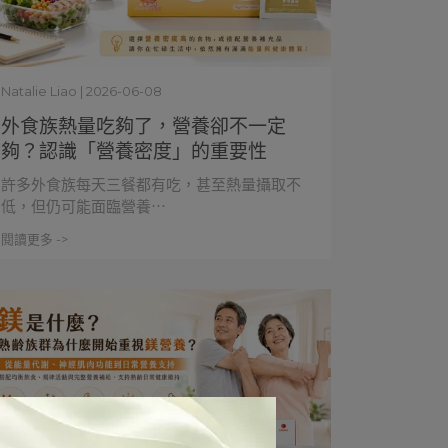
Natalie Liao | 2026-06-08
外食族熱量吃夠了，營養卻不一定
夠？認識「營養密度」的重要性
許多外食族每天三餐都有吃，甚至熱量攝取不
低，但仍可能面臨營養⋯
閱讀更多 ->